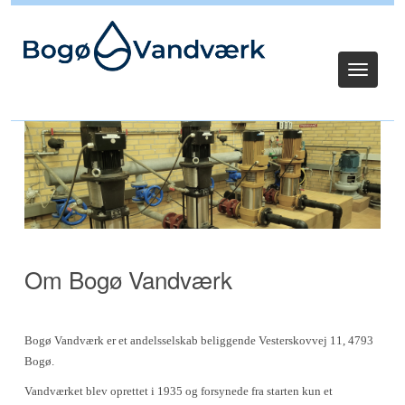
Log ind
Toggle
navigat
Om Bogø Vandværk
Bogø Vandværk er et andelsselskab beliggende Vesterskovvej 11, 4793
Bogø.
Vandværket blev oprettet i 1935 og forsynede fra starten kun et