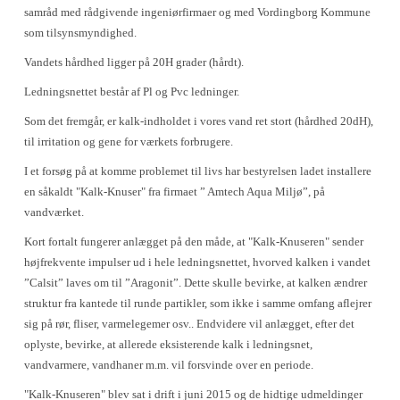
samråd med rådgivende ingeniørfirmaer og med Vordingborg Kommune
som tilsynsmyndighed.
Vandets hårdhed ligger på 20H grader (hårdt).
Ledningsnettet består af Pl og Pvc ledninger.
Som det fremgår, er kalk-indholdet i vores vand ret stort (hårdhed 20dH),
til irritation og gene for værkets forbrugere.
I et forsøg på at komme problemet til livs har bestyrelsen ladet installere
en såkaldt "Kalk-Knuser" fra firmaet ” Amtech Aqua Miljø”, på
vandværket.
Kort fortalt fungerer anlægget på den måde, at "Kalk-Knuseren" sender
højfrekvente impulser ud i hele ledningsnettet, hvorved kalken i vandet
”Calsit” laves om til ”Aragonit”. Dette skulle bevirke, at kalken ændrer
struktur fra kantede til runde partikler, som ikke i samme omfang aflejrer
sig på rør, fliser, varmelegemer osv.. Endvidere vil anlægget, efter det
oplyste, bevirke, at allerede eksisterende kalk i ledningsnet,
vandvarmere, vandhaner m.m. vil forsvinde over en periode.
"Kalk-Knuseren" blev sat i drift i juni 2015 og de hidtige udmeldinger