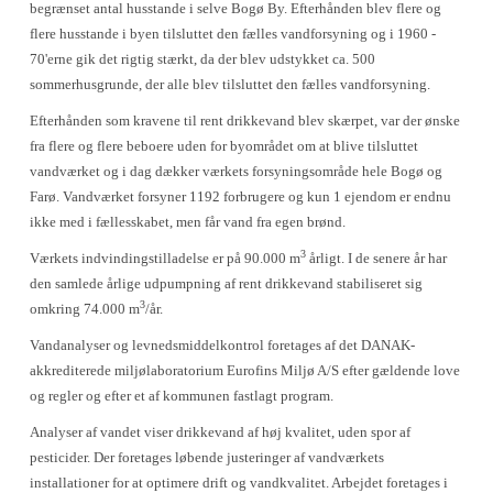
begrænset antal husstande i selve Bogø By. Efterhånden blev flere og
flere husstande i byen tilsluttet den fælles vandforsyning og i 1960 -
70'erne gik det rigtig stærkt, da der blev udstykket ca. 500
sommerhusgrunde, der alle blev tilsluttet den fælles vandforsyning.
Efterhånden som kravene til rent drikkevand blev skærpet, var der ønske
fra flere og flere beboere uden for byområdet om at blive tilsluttet
vandværket og i dag dækker værkets forsyningsområde hele Bogø og
Farø. Vandværket forsyner 1192 forbrugere og kun 1 ejendom er endnu
ikke med i fællesskabet, men får vand fra egen brønd.
3
Værkets indvindingstilladelse er på 90.000 m
årligt. I de senere år har
den samlede årlige udpumpning af rent drikkevand stabiliseret sig
3
omkring 74.000 m
/år.
Vandanalyser og levnedsmiddelkontrol foretages af det DANAK-
akkrediterede miljølaboratorium Eurofins Miljø A/S efter gældende love
og regler og efter et af kommunen fastlagt program.
Analyser af vandet viser drikkevand af høj kvalitet, uden spor af
pesticider. Der foretages løbende justeringer af vandværkets
installationer for at optimere drift og vandkvalitet. Arbejdet foretages i