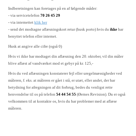
Indberetningen kan foretages på en af følgende måder:
- via servicetelefon
70 26 45 29
-
via internettet
klik her
- send det modtagne aflæsningskort retur (husk porto) hvis du
ikke
har
benyttet telefon eller internet.
Husk at angive alle cifre (også 0)
Hvis vi ikke har modtaget din aflæsning den 20. oktober, vil din måler
blive aflæst af vandværket mod et gebyr på kr. 125,-
Hvis du ved aflæsningen konstaterer fejl eller uregelmæssigheder ved
måleren, f. eks. at måleren er gået i stå, er utæt, eller andet, der har
betydning for afregningen af dit forbrug, bedes du venligst rette
henvendelse til os på telefon
54 44 54 55
(Øernes Revision). Du er også
velkommen til at kontakte os, hvis du har problemer med at aflæse
måleren.